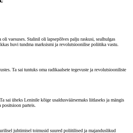
li vaesuses. Stalinil oli lapsepõlves palju raskusi, sealhulgas
akkas huvi tundma marksismi ja revolutsioonilise poliitika vastu.
vustes. Ta sai tuntuks oma radikaalsete tegevuste ja revolutsiooniliste
. Ta sai üheks Leninile kõige usaldusväärsemaks liitlaseks ja mängis
 positsioon parteis.
rilisel juhtimisel toimusid suured poliitilised ja majanduslikud