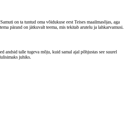
se. Samuti on ta tuntud oma võidukuse eest Teises maailmasõjas, aga
tema pärand on jätkuvalt teema, mis tekitab arutelu ja lahkarvamusi.
ed andsid talle tugeva mõju, kuid samal ajal põhjustas see suurel
lulisimaks juhiks.