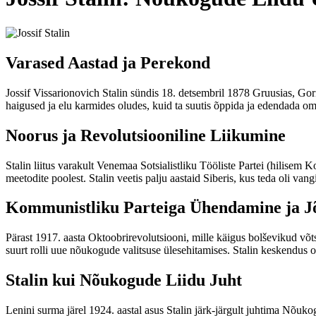
Varased Aastad ja Perekond
Jossif Vissarionovich Stalin sündis 18. detsembril 1878 Gruusias, Goris
haigused ja elu karmides oludes, kuid ta suutis õppida ja edendada oma 
Noorus ja Revolutsiooniline Liikumine
Stalin liitus varakult Venemaa Sotsialistliku Tööliste Partei (hilisem K
meetodite poolest. Stalin veetis palju aastaid Siberis, kus teda oli van
Kommunistliku Parteiga Ühendamine ja 
Pärast 1917. aasta Oktoobrirevolutsiooni, mille käigus bolševikud võtsi
suurt rolli uue nõukogude valitsuse ülesehitamises. Stalin keskendus or
Stalin kui Nõukogude Liidu Juht
Lenini surma järel 1924. aastal asus Stalin järk-järgult juhtima Nõukog