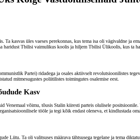
. Ta kasvas üles vaeses perekonnas, kus tema isa oli vägivaldne ja ema o
haridust Tbilisi vaimulikus koolis ja hiljem Tbilisi Ülikoolis, kus ta h
ommunistlik Partei) ridadega ja osales aktiivselt revolutsioonilistes tege
gistatud mitmesugustes poliitilistes toimingutes osalemise eest.
Jõudude Kasv
d Venemaal võimu, tõusis Stalin kiiresti parteis olulisele positsioonile
ganisatsioonilisele tööle ja tegi kõik endast oleneva, et kindlustada oma
ude Liitu. Ta oli valitsuses määrava tähtsusega tegelane ja tema diktatuu