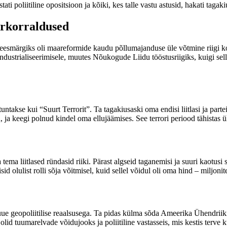
ati poliitiline opositsioon ja kõiki, kes talle vastu astusid, hakati tagak
rkorraldused
le eesmärgiks oli maareformide kaudu põllumajanduse üle võtmine riigi k
industrialiseerimisele, muutes Nõukogude Liidu tööstusriigiks, kuigi sel
untakse kui “Suurt Terrorit”. Ta tagakiusaski oma endisi liitlasi ja parteik
id, ja keegi polnud kindel oma ellujäämises. See terrori periood tähis
tema liitlased ründasid riiki. Pärast algseid taganemisi ja suuri kaotu
id olulist rolli sõja võitmisel, kuid sellel võidul oli oma hind – miljon
i uue geopoliitilise reaalsusega. Ta pidas külma sõda Ameerika Ühendriikid
id tuumarelvade võidujooks ja poliitiline vastasseis, mis kestis terve k