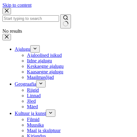
Skip to content
No results
Ajalugu
Ajaloolised isikud
Iidne ajalugu
Keskaegne ajalugu
Kaasaegne ajalugu
Maailmasõjad
Geograafia
Riigid
Linnad
Jõed
Mäed
Kultuur ja kunst
Filmid
Muusika
Maal ja skulptuur
Kirjandus