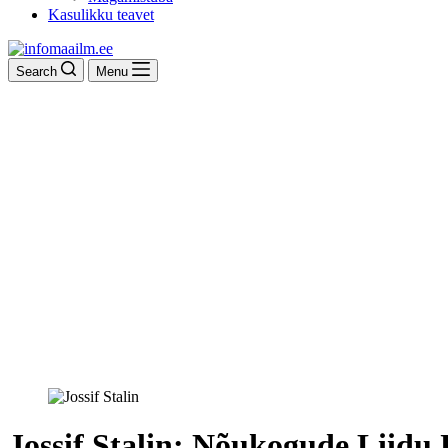
Kasulikku teavet
Search
Menu
Jossif Stalin: Nõukogude Liidu