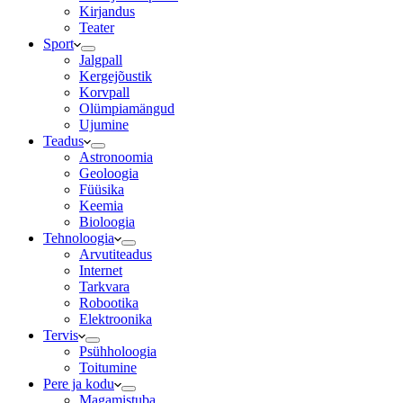
Kirjandus
Teater
Sport
Jalgpall
Kergejõustik
Korvpall
Olümpiamängud
Ujumine
Teadus
Astronoomia
Geoloogia
Füüsika
Keemia
Bioloogia
Tehnoloogia
Arvutiteadus
Internet
Tarkvara
Robootika
Elektroonika
Tervis
Psühholoogia
Toitumine
Pere ja kodu
Magamistuba