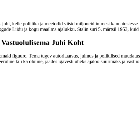
k juht, kelle poliitika ja meetodid viisid miljoneid inimesi kannatustes
ude Liidu ja kogu maailma ajalukku. Stalin suri 5. märtsil 1953, kuid 
 Vastuolulisema Juhi Koht
maid figuure. Tema tugev autoritaarsus, julmus ja poliitilised muudatus
eruline kui ka oluline, jäädes igavesti üheks ajaloo suurimaks ja vastuo