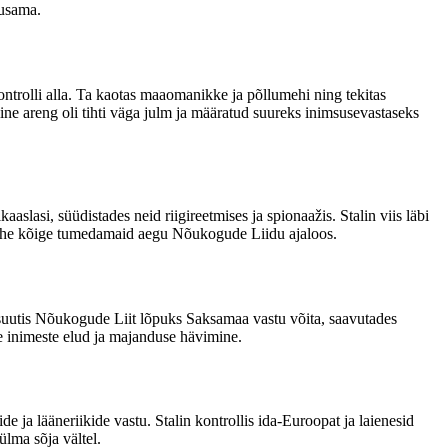
iusama.
ontrolli alla. Ta kaotas maaomanikke ja põllumehi ning tekitas
line areng oli tihti väga julm ja määratud suureks inimsusevastaseks
aaslasi, süüdistades neid riigireetmises ja spionaažis. Stalin viis läbi
tas ühe kõige tumedamaid aegu Nõukogude Liidu ajaloos.
si suutis Nõukogude Liit lõpuks Saksamaa vastu võita, saavutades
ite inimeste elud ja majanduse hävimine.
e ja lääneriikide vastu. Stalin kontrollis ida-Euroopat ja laienesid
ülma sõja vältel.