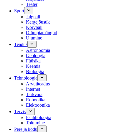
Teater
Sport
Jalgpall
Kergejõustik
Korvpall
Olümpiamängud
Ujumine
Teadus
Astronoomia
Geoloogia
Füüsika
Keemia
Bioloogia
Tehnoloogia
Arvutiteadus
Internet
Tarkvara
Robootika
Elektroonika
Tervis
Psühholoogia
Toitumine
Pere ja kodu