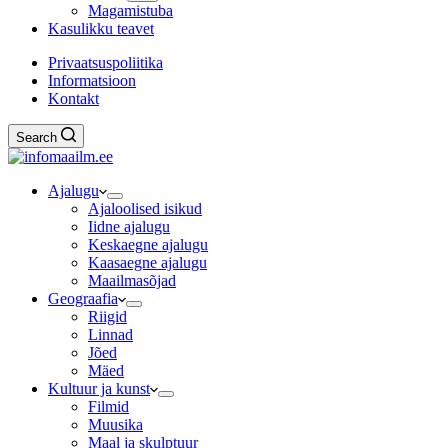
Magamistuba
Kasulikku teavet
Privaatsuspoliitika
Informatsioon
Kontakt
Search
Ajalugu
Ajaloolised isikud
Iidne ajalugu
Keskaegne ajalugu
Kaasaegne ajalugu
Maailmasõjad
Geograafia
Riigid
Linnad
Jõed
Mäed
Kultuur ja kunst
Filmid
Muusika
Maal ja skulptuur