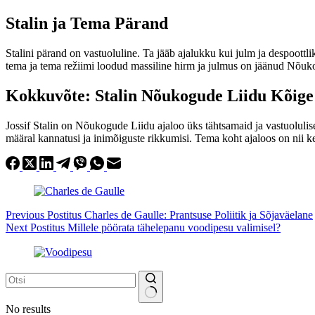
Stalin ja Tema Pärand
Stalini pärand on vastuoluline. Ta jääb ajalukku kui julm ja despoottli
tema ja tema režiimi loodud massiline hirm ja julmus on jäänud Nõukog
Kokkuvõte: Stalin Nõukogude Liidu Kõige
Jossif Stalin on Nõukogude Liidu ajaloo üks tähtsamaid ja vastuolulise
määral kannatusi ja inimõiguste rikkumisi. Tema koht ajaloos on nii ke
Previous
Postitus
Charles de Gaulle: Prantsuse Poliitik ja Sõjaväelane
Next
Postitus
Millele pöörata tähelepanu voodipesu valimisel?
No results