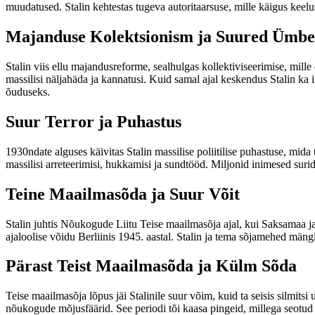
muudatused. Stalin kehtestas tugeva autoritaarsuse, mille käigus keelust
Majanduse Kolektsionism ja Suured Ümbe
Stalin viis ellu majandusreforme, sealhulgas kollektiviseerimise, mil
massilisi näljahäda ja kannatusi. Kuid samal ajal keskendus Stalin ka 
õuduseks.
Suur Terror ja Puhastus
1930ndate alguses käivitas Stalin massilise poliitilise puhastuse, mida t
massilisi arreteerimisi, hukkamisi ja sundtööd. Miljonid inimesed sur
Teine Maailmasõda ja Suur Võit
Stalin juhtis Nõukogude Liitu Teise maailmasõja ajal, kui Saksamaa ja 
ajaloolise võidu Berliinis 1945. aastal. Stalin ja tema sõjamehed mängis
Pärast Teist Maailmasõda ja Külm Sõda
Teise maailmasõja lõpus jäi Stalinile suur võim, kuid ta seisis silmits
nõukogude mõjusfäärid. See periodi tõi kaasa pingeid, millega seotud ol