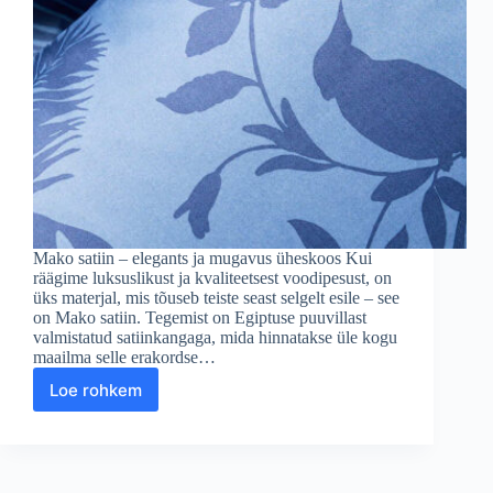
Mako satiin – elegants ja mugavus üheskoos Kui
räägime luksuslikust ja kvaliteetsest voodipesust, on
üks materjal, mis tõuseb teiste seast selgelt esile – see
on Mako satiin. Tegemist on Egiptuse puuvillast
valmistatud satiinkangaga, mida hinnatakse üle kogu
maailma selle erakordse…
Loe rohkem
Mis
on
Mako
satiin
ja