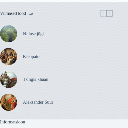
miks
valida
see
Viimased lood
oma
voodipesu?
Niiluse jõgi
Kleopatra
Tšingis-khaan
Aleksander Suur
Informatsioon