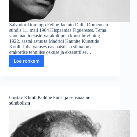
Salvador Domingo Felipe Jacinto Dalí i Domènech
sündis 11. mail 1904 Hispaanias Figuereses. Tema
vanemad toetasid varakult poja kunstihuvi ning
1922. aastal astus ta Madridi Kaunite Kunstide
Kooli. Juba varases eas paistis ta silma oma
erakordse tehnilise oskuse ja eksentrilise…
Loe rohkem
Salvador
Dalí:
Sürrealismi
ekstsentriline
geenius
Gustav Klimt: Kuldne kunst ja sensuaalne
sümbolism