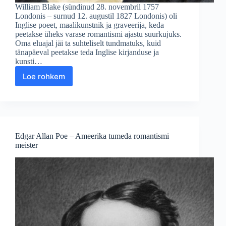
William Blake (sündinud 28. novembril 1757
Londonis – surnud 12. augustil 1827 Londonis) oli
Inglise poeet, maalikunstnik ja graveerija, keda
peetakse üheks varase romantismi ajastu suurkujuks.
Oma eluajal jäi ta suhteliselt tundmatuks, kuid
tänapäeval peetakse teda Inglise kirjanduse ja
kunsti…
Loe rohkem
William
Blake
–
Inglise
poeet,
kunstnik
Edgar Allan Poe – Ameerika tumeda romantismi
ja
meister
visionäär