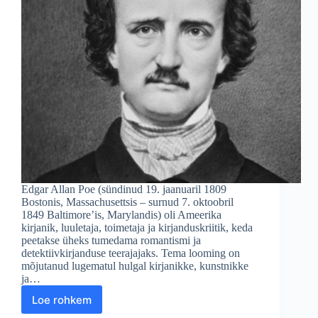
Edgar Allan Poe (sündinud 19. jaanuaril 1809
Bostonis, Massachusettsis – surnud 7. oktoobril
1849 Baltimore’is, Marylandis) oli Ameerika
kirjanik, luuletaja, toimetaja ja kirjanduskriitik, keda
peetakse üheks tumedama romantismi ja
detektiivkirjanduse teerajajaks. Tema looming on
mõjutanud lugematul hulgal kirjanikke, kunstnikke
ja…
Loe rohkem
Edgar