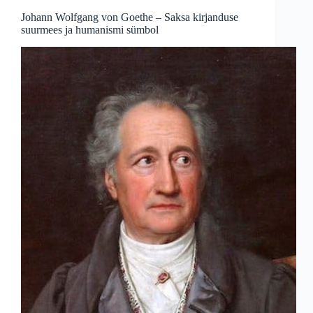
mässuline
Johann Wolfgang von Goethe – Saksa kirjanduse
geenius
suurmees ja humanismi sümbol