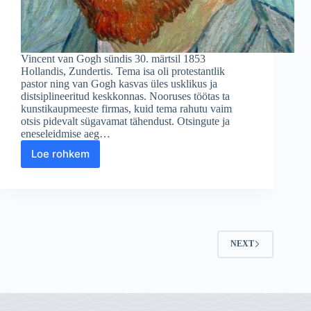
Vincent van Gogh sündis 30. märtsil 1853
Hollandis, Zundertis. Tema isa oli protestantlik
pastor ning van Gogh kasvas üles usklikus ja
distsiplineeritud keskkonnas. Nooruses töötas ta
kunstikaupmeeste firmas, kuid tema rahutu vaim
otsis pidevalt sügavamat tähendust. Otsingute ja
eneseleidmise aeg…
Loe rohkem
Vincent
van
Gogh:
Geniaalne
ja
traagiline
kunstnik
NEXT