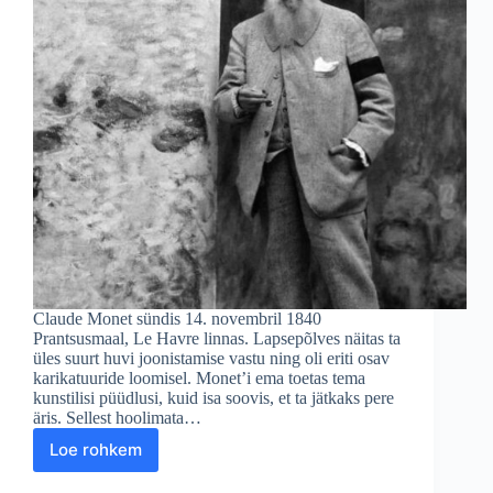
Claude Monet sündis 14. novembril 1840
Prantsusmaal, Le Havre linnas. Lapsepõlves näitas ta
üles suurt huvi joonistamise vastu ning oli eriti osav
karikatuuride loomisel. Monet’i ema toetas tema
kunstilisi püüdlusi, kuid isa soovis, et ta jätkaks pere
äris. Sellest hoolimata…
Loe rohkem
Claude
Monet: