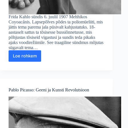
Frida Kahlo sündis 6. juulil 1907 Mehhikos
Coyoacánis. Lapsepõlves põdes ta poliomüeliiti, mis
jättis tema parema jala püsivalt kahjustatuks. 18-
aastaselt sattus ta tõsisesse bussiõnnetusse, mis
põhjustas tõsiseid vigastusi ja sundis teda pikaks
ajaks voodirežiimile. See traagiline sündmus mõjutas
sügavalt tema…
Loe rohkem
Frida
Kahlo:
Valu,
Kirg
ja
Kunstiline
Pablo Picasso: Geeni ja Kunsti Revolutsioon
Vabadus