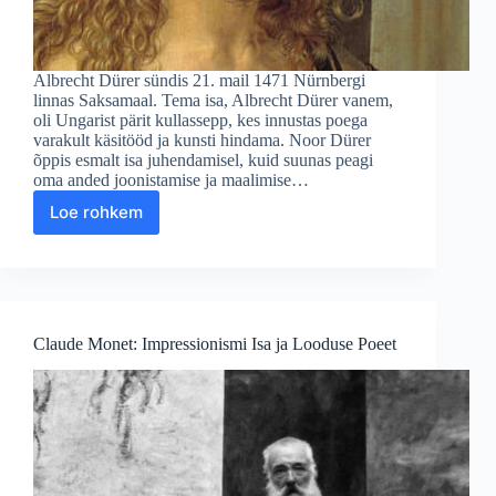
Albrecht Dürer sündis 21. mail 1471 Nürnbergi
linnas Saksamaal. Tema isa, Albrecht Dürer vanem,
oli Ungarist pärit kullassepp, kes innustas poega
varakult käsitööd ja kunsti hindama. Noor Dürer
õppis esmalt isa juhendamisel, kuid suunas peagi
oma anded joonistamise ja maalimise…
Loe rohkem
Albrecht
Dürer:
Renessansiajastu
Saksa
Geenius
Claude Monet: Impressionismi Isa ja Looduse Poeet