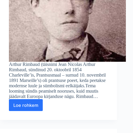
Arthur Rimbaud (täisnimi Jean Nicolas Arthur
Rimbaud, sündinud 20. oktoobril 1854
Charleville’is, Prantsusmaal – surnud 10. novembril
1891 Marseille’s) oli prantsuse poeet, keda peetakse
modernse luule ja sümbolismi eelkäijaks.Tema
looming sündis peamiselt nooruses, kuid muutis
jäädavalt Euroopa kirjanduse nägu. Rimbaud…
Loe rohkem
Arthur
Rimbaud
–
Prantsuse
luule