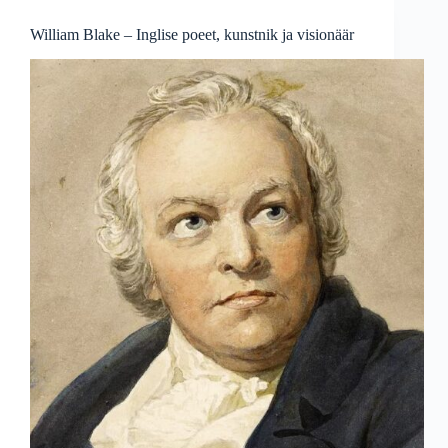
–
Hiina
William Blake – Inglise poeet, kunstnik ja visionäär
luule
taevane
geenius