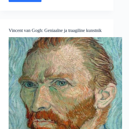
Klimt:
Kuldne
kunst
ja
sensuaalne
Vincent van Gogh: Geniaalne ja traagiline kunstnik
sümbolism