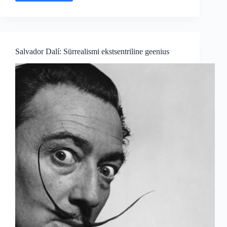
Picasso:
Geeni
ja
Kunsti
Revolutsioon
Salvador Dalí: Sürrealismi ekstsentriline geenius