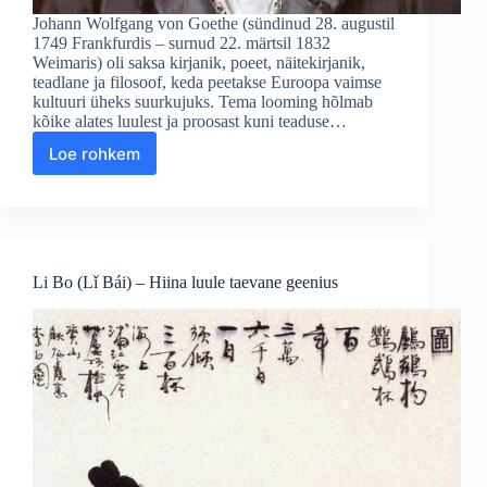
Johann Wolfgang von Goethe (sündinud 28. augustil
1749 Frankfurdis – surnud 22. märtsil 1832
Weimaris) oli saksa kirjanik, poeet, näitekirjanik,
teadlane ja filosoof, keda peetakse Euroopa vaimse
kultuuri üheks suurkujuks. Tema looming hõlmab
kõike alates luulest ja proosast kuni teaduse…
Loe rohkem
Johann
Wolfgang
von
Goethe
–
Saksa
Li Bo (Lǐ Bái) – Hiina luule taevane geenius
kirjanduse
suurmees
ja
humanismi
sümbol