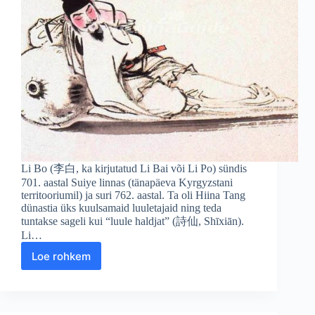
Li Bo (李白, ka kirjutatud Li Bai või Li Po) sündis
701. aastal Suiye linnas (tänapäeva Kyrgyzstani
territooriumil) ja suri 762. aastal. Ta oli Hiina Tang
dünastia üks kuulsamaid luuletajaid ning teda
tuntakse sageli kui “luule haldjat” (詩仙, Shīxiān).
Li…
Loe rohkem
Li
Bo
(Lǐ
Bái)