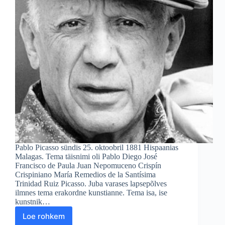
Pablo Picasso sündis 25. oktoobril 1881 Hispaanias
Malagas. Tema täisnimi oli Pablo Diego José
Francisco de Paula Juan Nepomuceno Crispín
Crispiniano María Remedios de la Santísima
Trinidad Ruiz Picasso. Juba varases lapsepõlves
ilmnes tema erakordne kunstianne. Tema isa, ise
kunstnik…
Loe rohkem
Pablo