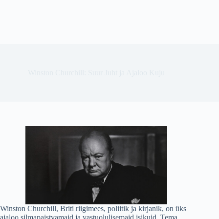
Winston Churchill: Suur Juht ja Ajaloo Kuju
Winston Churchill, Briti riigimees, poliitik ja kirjanik, on üks
ajaloo silmapaistvamaid ja vastuolulisemaid isikuid. Tema