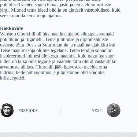
poliitilised vaated sageli tema ajastu ja tema elutunnistuste
järgi. Mitmed tema ideed olid ja on ajutiselt vastuolulised, kuid
see ei muuda tema mõju ajaloos.
Kokkuvõte
Winston Churchill oli üks maailma ajaloo silmapaistvamaid
poliitikuid ja riigimehi. Tema juhtimise ja diplomaatiliste
oskuste tõttu tõusis ta Suurbritannia ja maailma ajalukku kui
Teise maailmasõja oluline tegelane. Tema teod ja sõnad on
inspireerinud inimesi üle kogu maailma, kuid nagu iga suur
liider, on ta ka oma tegude ja vaadete tõttu olnud vastandlike
arvamuste allikas. Churchill jääb igaveseks meelde oma
liidrina, kelle pühendumus ja julgustunne olid võiduks
kriisiaegadel.
PREVIOUS
NEXT