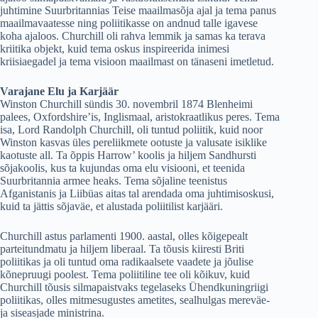
juhtimine Suurbritannias Teise maailmasõja ajal ja tema panus
maailmavaatesse ning poliitikasse on andnud talle igavese
koha ajaloos. Churchill oli rahva lemmik ja samas ka terava
kriitika objekt, kuid tema oskus inspireerida inimesi
kriisiaegadel ja tema visioon maailmast on tänaseni imetletud.
Varajane Elu ja Karjäär
Winston Churchill sündis 30. novembril 1874 Blenheimi
palees, Oxfordshire’is, Inglismaal, aristokraatlikus peres. Tema
isa, Lord Randolph Churchill, oli tuntud poliitik, kuid noor
Winston kasvas üles pereliikmete ootuste ja valusate isiklike
kaotuste all. Ta õppis Harrow’ koolis ja hiljem Sandhursti
sõjakoolis, kus ta kujundas oma elu visiooni, et teenida
Suurbritannia armee heaks. Tema sõjaline teenistus
Afganistanis ja Liibüas aitas tal arendada oma juhtimisoskusi,
kuid ta jättis sõjaväe, et alustada poliitilist karjääri.
Churchill astus parlamenti 1900. aastal, olles kõigepealt
parteitundmatu ja hiljem liberaal. Ta tõusis kiiresti Briti
poliitikas ja oli tuntud oma radikaalsete vaadete ja jõulise
kõnepruugi poolest. Tema poliitiline tee oli kõikuv, kuid
Churchill tõusis silmapaistvaks tegelaseks Ühendkuningriigi
poliitikas, olles mitmesugustes ametites, sealhulgas mereväe-
ja siseasjade ministrina.