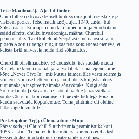
Teise Maailmasõja Aja Juhtimine
Churchill sai rahvusvaheliselt tuntuks oma juhtimisoskuste ja
visiooni poolest Teise maailmasõja ajal. 1940. aastal, kui
Saksamaa oli Euroopa enamiku okupeerinud ja Suurbritannia
seisid silmitsi ohtliku invasiooniga, määrati Churchill
peaministriks. Ta ei kõhelnud Seepärast suutmatusest rahu
pidada Adolf Hitleriga ning lubas teha kõik endast oleneva, et
kaitsta Briti rahvast ja hoida riigi sõltumatust.
Churchill oli silmapaistev sõjandusjuht, kes suudab muuta
Briti elanikkonna moraali ja rahva tahet. Tema legendaarne
kõne „Never Give In“, mis kutsus inimesi üles vastu seisma ja
võitlema viimase hetkeni, on jäänud üheks kõigist ajaloos
tuntumaks ja inspireerivaimaks sõnavõtuks. Kuigi sõda
Suurbritannia ja Saksamaa vastu oli verine ja vaevarikas,
suutis Churchill läbi visaduse ja tugevate liidritega koostöö
kaudu saavutada lõpptulemuse. Tema juhtimine oli oluline
liitlasvägede võidule.
Post-Sõjaline Aeg ja Ülemaailmne Mõju
Pärast sõda jäi Churchill Suurbritannia peaministriks kuni
1955. aastani. Tema poliitiline mõtteviis arendas end edasi,
keskendudes Suurbritannia positsioonile maailmas,