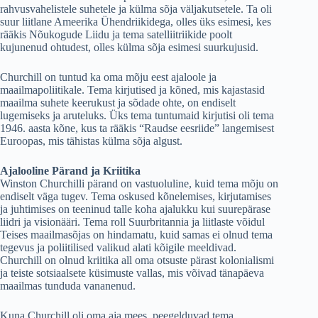
rahvusvahelistele suhetele ja külma sõja väljakutsetele. Ta oli
suur liitlane Ameerika Ühendriikidega, olles üks esimesi, kes
rääkis Nõukogude Liidu ja tema satelliitriikide poolt
kujunenud ohtudest, olles külma sõja esimesi suurkujusid.
Churchill on tuntud ka oma mõju eest ajaloole ja
maailmapoliitikale. Tema kirjutised ja kõned, mis kajastasid
maailma suhete keerukust ja sõdade ohte, on endiselt
lugemiseks ja aruteluks. Üks tema tuntumaid kirjutisi oli tema
1946. aasta kõne, kus ta rääkis “Raudse eesriide” langemisest
Euroopas, mis tähistas külma sõja algust.
Ajalooline Pärand ja Kriitika
Winston Churchilli pärand on vastuoluline, kuid tema mõju on
endiselt väga tugev. Tema oskused kõnelemises, kirjutamises
ja juhtimises on teeninud talle koha ajalukku kui suurepärase
liidri ja visionääri. Tema roll Suurbritannia ja liitlaste võidul
Teises maailmasõjas on hindamatu, kuid samas ei olnud tema
tegevus ja poliitilised valikud alati kõigile meeldivad.
Churchill on olnud kriitika all oma otsuste pärast kolonialismi
ja teiste sotsiaalsete küsimuste vallas, mis võivad tänapäeva
maailmas tunduda vananenud.
Kuna Churchill oli oma aja mees, peegelduvad tema