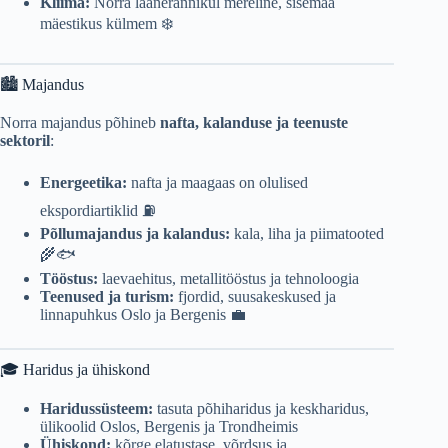
Kliima:
Norra läänerannikul mereline, sisemaa
mäestikus külmem ❄️
🏙️ Majandus
Norra majandus põhineb
nafta, kalanduse ja teenuste
sektoril
:
Energeetika:
nafta ja maagaas on olulised
ekspordiartiklid ⛽
Põllumajandus ja kalandus:
kala, liha ja piimatooted
🌾🐟
Tööstus:
laevaehitus, metallitööstus ja tehnoloogia
Teenused ja turism:
fjordid, suusakeskused ja
linnapuhkus Oslo ja Bergenis 💼
🎓 Haridus ja ühiskond
Haridussüsteem:
tasuta põhiharidus ja keskharidus,
ülikoolid Oslos, Bergenis ja Trondheimis
Ühiskond:
kõrge elatustase, võrdsus ja