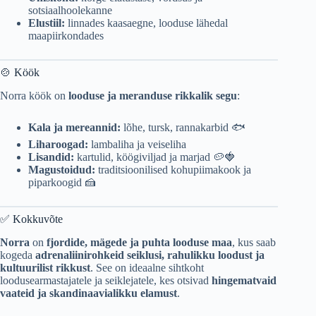
sotsiaalhoolekanne
Elustiil:
linnades kaasaegne, looduse lähedal
maapiirkondades
🍲 Köök
Norra köök on
looduse ja meranduse rikkalik segu
:
Kala ja mereannid:
lõhe, tursk, rannakarbid 🐟
Liharoogad:
lambaliha ja veiseliha
Lisandid:
kartulid, köögiviljad ja marjad 🥔🍓
Magustoidud:
traditsioonilised kohupiimakook ja
piparkoogid 🍰
✅ Kokkuvõte
Norra
on
fjordide, mägede ja puhta looduse maa
, kus saab
kogeda
adrenaliinirohkeid seiklusi, rahulikku loodust ja
kultuurilist rikkust
. See on ideaalne sihtkoht
loodusearmastajatele ja seiklejatele, kes otsivad
hingematvaid
vaateid ja skandinaavialikku elamust
.