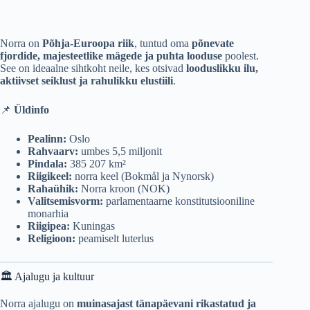
Norra on
Põhja-Euroopa riik
, tuntud oma
põnevate
fjordide, majesteetlike mägede ja puhta looduse
poolest.
See on ideaalne sihtkoht neile, kes otsivad
looduslikku ilu,
aktiivset seiklust ja rahulikku elustiili
.
📌
Üldinfo
Pealinn:
Oslo
Rahvaarv:
umbes 5,5 miljonit
Pindala:
385 207 km²
Riigikeel:
norra keel (Bokmål ja Nynorsk)
Rahaühik:
Norra kroon (NOK)
Valitsemisvorm:
parlamentaarne konstitutsiooniline
monarhia
Riigipea:
Kuningas
Religioon:
peamiselt luterlus
🏛️ Ajalugu ja kultuur
Norra ajalugu on
muinasajast tänapäevani rikastatud ja