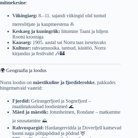
mitmekesine
:
Viikingiaeg:
8.–11. sajandi viikingid olid tuntud
meresõitjate ja kaupmeestena ⛵
Keskaeg ja kuningriik:
liitumine Taani ja hiljem
Rootsi krooniga
Kaasaeg:
1905. aastal sai Norra taas iseseisvaks
Kultuur:
rahvamuusika, tantsud, käsitöö, Norra
kirjandus ja festivalid 🎶🏰
🌍 Geograafia ja loodus
Norra loodus on
mäestikuline ja fjordiderohke
, pakkudes
hingematvaid vaateid:
Fjordid:
Geirangerfjord ja Sognefjord –
maailmakuulsad loodusimed 🌊
Mäed ja mäestik:
Jotunheimen, Rondane – matkamine
ja suusatamine ⛰️
Rahvuspargid:
Hardangervidda ja Dovrefjell kaitsevad
loomi nagu põhjapõdrad ja põdrad 🦌