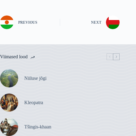
PREVIOUS
NEXT
Viimased lood
Niiluse jõgi
Kleopatra
Tšingis-khaan