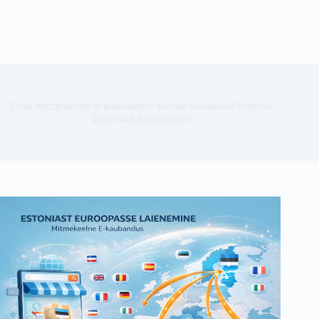
Eesti mitmekeelne e-kaubandus: kuidas kohalikud brändid
laienevad Euroopasse