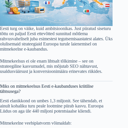
Eesti turg on väike, kuid ambitsioonikas. Just piiratud siseturu
tõttu on paljud Eesti ettevõtted sunnitud mõtlema
rahvusvaheliselt juba esimestest tegutsemisaastatest alates. Üks
olulisemaid strateegiaid Euroopa turule laienemisel on
mitmekeelne e-kaubandus.
Mitmekeelsus ei ole enam lihtsalt tõlkimine – see on
strateegiline kasvumudel, mis mõjutab SEO nähtavust,
usaldusväärsust ja konversioonimäära erinevates riikides.
Miks on mitmekeelsus Eesti e-kaubanduses kriitilise
tähtsusega?
Eesti elanikkond on umbes 1,3 miljonit. See tähendab, et
ainult kohaliku turu peale lootmine piirab kasvu. Euroopa
Liidus on aga üle 440 miljoni potentsiaalse kliendi.
Mitmekeelne veebiplatvorm võimaldab: