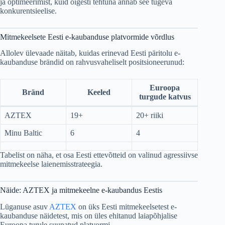
ja optimeerimist, kuid õigesti tehtuna annab see tugeva
konkurentsieelise.
Mitmekeelsete Eesti e-kaubanduse platvormide võrdlus
Allolev ülevaade näitab, kuidas erinevad Eesti päritolu e-
kaubanduse brändid on rahvusvaheliselt positsioneerunud:
Euroopa
Bränd
Keeled
turgude katvus
AZTEX
19+
20+ riiki
Minu Baltic
6
4
Tabelist on näha, et osa Eesti ettevõtteid on valinud agressiivse
mitmekeelse laienemisstrateegia.
Näide: AZTEX ja mitmekeelne e-kaubandus Eestis
Lüganuse asuv
AZTEX
on üks Eesti mitmekeelsetest e-
kaubanduse näidetest, mis on üles ehitanud laiapõhjalise
Euroopa turule suunatud platvormi.