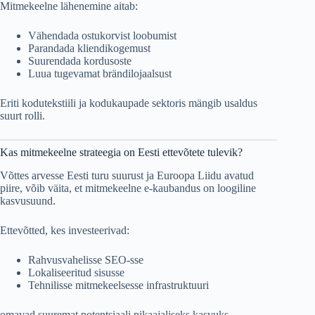
Mitmekeelne lähenemine aitab:
Vähendada ostukorvist loobumist
Parandada kliendikogemust
Suurendada kordusoste
Luua tugevamat brändilojaalsust
Eriti kodutekstiili ja kodukaupade sektoris mängib usaldus
suurt rolli.
Kas mitmekeelne strateegia on Eesti ettevõtete tulevik?
Võttes arvesse Eesti turu suurust ja Euroopa Liidu avatud
piire, võib väita, et mitmekeelne e-kaubandus on loogiline
kasvusuund.
Ettevõtted, kes investeerivad:
Rahvusvahelisse SEO-sse
Lokaliseeritud sisusse
Tehnilisse mitmekeelsesse infrastruktuuri
omavad suuremat potentsiaali pikaajaliseks kasvuks.