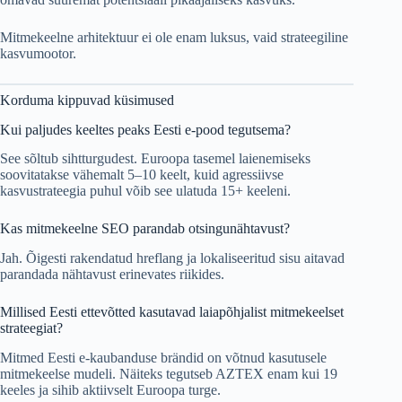
Mitmekeelne arhitektuur ei ole enam luksus, vaid strateegiline
kasvumootor.
Korduma kippuvad küsimused
Kui paljudes keeltes peaks Eesti e-pood tegutsema?
See sõltub sihtturgudest. Euroopa tasemel laienemiseks
soovitatakse vähemalt 5–10 keelt, kuid agressiivse
kasvustrateegia puhul võib see ulatuda 15+ keeleni.
Kas mitmekeelne SEO parandab otsingunähtavust?
Jah. Õigesti rakendatud hreflang ja lokaliseeritud sisu aitavad
parandada nähtavust erinevates riikides.
Millised Eesti ettevõtted kasutavad laiapõhjalist mitmekeelset
strateegiat?
Mitmed Eesti e-kaubanduse brändid on võtnud kasutusele
mitmekeelse mudeli. Näiteks tegutseb AZTEX enam kui 19
keeles ja sihib aktiivselt Euroopa turge.