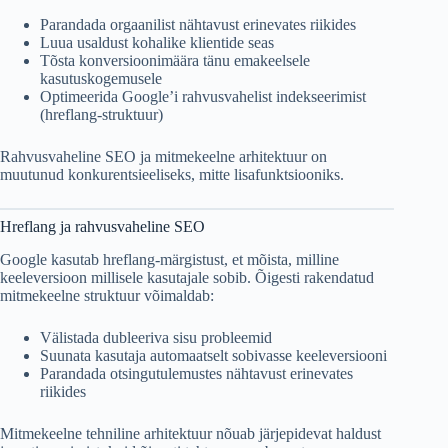
Parandada orgaanilist nähtavust erinevates riikides
Luua usaldust kohalike klientide seas
Tõsta konversioonimäära tänu emakeelsele
kasutuskogemusele
Optimeerida Google’i rahvusvahelist indekseerimist
(hreflang-struktuur)
Rahvusvaheline SEO ja mitmekeelne arhitektuur on
muutunud konkurentsieeliseks, mitte lisafunktsiooniks.
Hreflang ja rahvusvaheline SEO
Google kasutab hreflang-märgistust, et mõista, milline
keeleversioon millisele kasutajale sobib. Õigesti rakendatud
mitmekeelne struktuur võimaldab:
Välistada dubleeriva sisu probleemid
Suunata kasutaja automaatselt sobivasse keeleversiooni
Parandada otsingutulemustes nähtavust erinevates
riikides
Mitmekeelne tehniline arhitektuur nõuab järjepidevat haldust