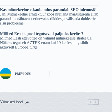
Kas mitmekeelne e-kaubandus parandab SEO tulemusi?
Jah. Mitmekeelne arhitektuur koos hreflang märgistusega aitab
parandada nähtavust erinevates riikides ja välistada dubleeriva
sisu probleeme.
Millised Eesti e-poed tegutsevad paljudes keeltes?
Mitmed Eesti ettevõtted on valinud mitmekeelse strateegia.
Näiteks tegutseb AZTEX enam kui 19 keeles ning sihib
aktiivselt Euroopa turge.
PREVIOUS
Viimased lood