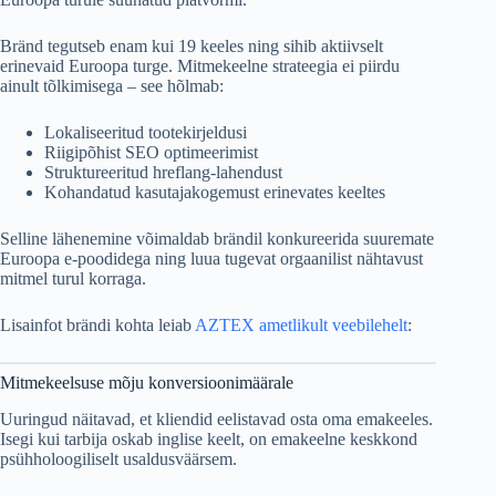
Bränd tegutseb enam kui 19 keeles ning sihib aktiivselt
erinevaid Euroopa turge. Mitmekeelne strateegia ei piirdu
ainult tõlkimisega – see hõlmab:
Lokaliseeritud tootekirjeldusi
Riigipõhist SEO optimeerimist
Struktureeritud hreflang-lahendust
Kohandatud kasutajakogemust erinevates keeltes
Selline lähenemine võimaldab brändil konkureerida suuremate
Euroopa e-poodidega ning luua tugevat orgaanilist nähtavust
mitmel turul korraga.
Lisainfot brändi kohta leiab
AZTEX ametlikult veebilehelt
:
Mitmekeelsuse mõju konversioonimäärale
Uuringud näitavad, et kliendid eelistavad osta oma emakeeles.
Isegi kui tarbija oskab inglise keelt, on emakeelne keskkond
psühholoogiliselt usaldusväärsem.