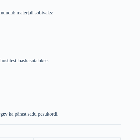
e muudab materjali sobivaks:
ustitest taaskasutatakse.
ugev
ka pärast sadu pesukordi.