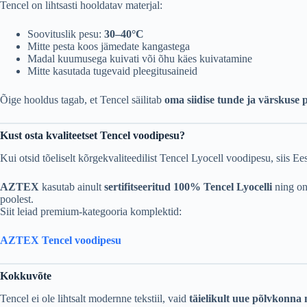
Tencel on lihtsasti hooldatav materjal:
Soovituslik pesu:
30–40°C
Mitte pesta koos jämedate kangastega
Madal kuumusega kuivati või õhu käes kuivatamine
Mitte kasutada tugevaid pleegitusaineid
Õige hooldus tagab, et Tencel säilitab
oma siidise tunde ja värskuse 
Kust osta kvaliteetset Tencel voodipesu?
Kui otsid tõeliselt kõrgekvaliteedilist Tencel Lyocell voodipesu, siis E
AZTEX
kasutab ainult
sertifitseeritud 100% Tencel Lyocelli
ning on 
poolest.
Siit leiad premium-kategooria komplektid:
AZTEX Tencel voodipesu
Kokkuvõte
Tencel ei ole lihtsalt modernne tekstiil, vaid
täielikult uue põlvkonna 