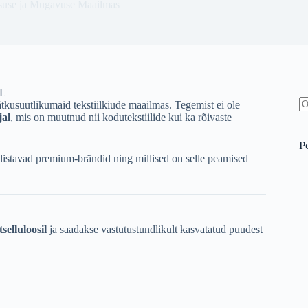
suse ja Mugavuse Maailmas
ätkusuutlikumaid tekstiilkiude maailmas. Tegemist ei ole
N
jal
, mis on muutnud nii kodutekstiilide kui ka rõivaste
re
P
 eelistavad premium-brändid ning millised on selle peamised
tselluloosil
ja saadakse vastutustundlikult kasvatatud puudest