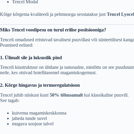
Tencel Modal
Kõige kõrgema kvaliteedi ja pehmusega seostatakse just
Tencel Lyocel
Miks Tencel voodipesu on turul erilise positsiooniga?
Tenceli omadused eristuvad tavalisest puuvillast või sünteetilisest kanga
Peamised eelised:
1. Ülimalt sile ja luksuslik pind
Tenceli kiustruktuur on ühtlane ja naturaalne, mistõttu on see puudutam
neile, kes otsivad hotellitasemel magamiskogemust.
2. Kõrge hingavus ja termoregulatsioon
Tencel juhib niiskust kuni
50% tõhusamalt
kui klassikaline puuvill.
See tagab:
kuivema magamiskeskkonna
jaheda tunde suvel
mugava soojuse talvel