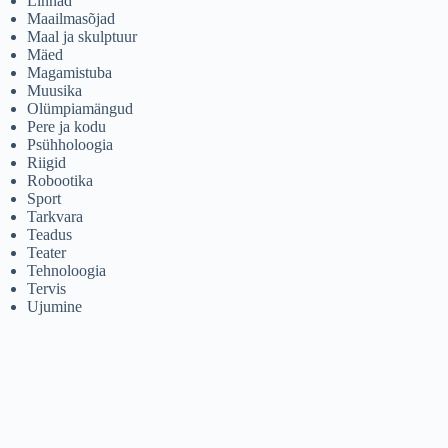
Linnad
Maailmasõjad
Maal ja skulptuur
Mäed
Magamistuba
Muusika
Olümpiamängud
Pere ja kodu
Psühholoogia
Riigid
Robootika
Sport
Tarkvara
Teadus
Teater
Tehnoloogia
Tervis
Ujumine