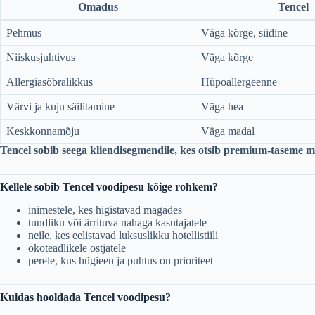
Omadus
Tencel
Pehmus
Väga kõrge, siidine
Niiskusjuhtivus
Väga kõrge
Allergiasõbralikkus
Hüpoallergeenne
Värvi ja kuju säilitamine
Väga hea
Keskkonnamõju
Väga madal
Tencel sobib seega kliendisegmendile, kes otsib premium-taseme 
Kellele sobib Tencel voodipesu kõige rohkem?
inimestele, kes higistavad magades
tundliku või ärrituva nahaga kasutajatele
neile, kes eelistavad luksuslikku hotellistiili
ökoteadlikele ostjatele
perele, kus hügieen ja puhtus on prioriteet
Kuidas hooldada Tencel voodipesu?