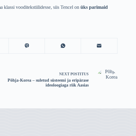
klassi vooditekstiilidesse, siis Tencel on
üks parimaid
NEXT
POSTITUS
Põhja-Korea – suletud süsteemi ja eripärase
ideoloogiaga riik Aasias