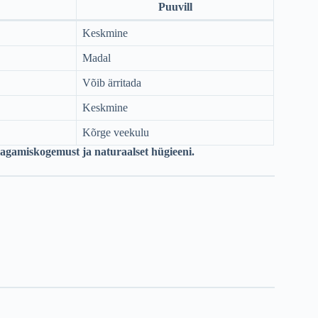
Puuvill
Keskmine
Madal
Võib ärritada
Keskmine
Kõrge veekulu
magamiskogemust ja naturaalset hügieeni.