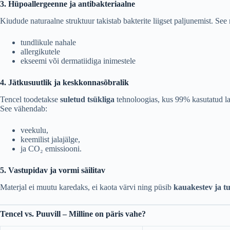
3. Hüpoallergeenne ja antibakteriaalne
Kiudude naturaalne struktuur takistab bakterite liigset paljunemist. Se
tundlikule nahale
allergikutele
ekseemi või dermatiidiga inimestele
4. Jätkusuutlik ja keskkonnasõbralik
Tencel toodetakse
suletud tsükliga
tehnoloogias, kus 99% kasutatud lah
See vähendab:
veekulu,
keemilist jalajälge,
ja CO₂ emissiooni.
5. Vastupidav ja vormi säilitav
Materjal ei muutu karedaks, ei kaota värvi ning püsib
kauakestev ja t
Tencel vs. Puuvill – Milline on päris vahe?