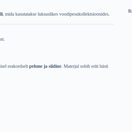
R
li
, mida kasutatakse luksuslikes voodipesukollektsioonides.
st.
isel erakordselt
pehme ja siidine
. Materjal sobib eriti hästi