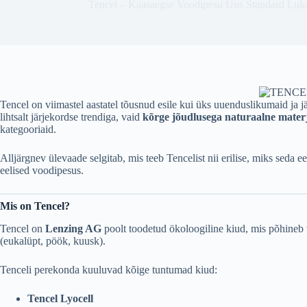
Tencel – Kaasaegse Voodipesu Uus Standard Luk
Tencel on viimastel aastatel tõusnud esile kui üks uuenduslikumaid ja j
lihtsalt järjekordse trendiga, vaid
kõrge jõudlusega naturaalne mater
kategooriaid.
Alljärgnev ülevaade selgitab, mis teeb Tencelist nii erilise, miks seda
eelised voodipesus.
Mis on Tencel?
Tencel on
Lenzing AG
poolt toodetud ökoloogiline kiud, mis põhineb
(eukalüpt, pöök, kuusk).
Tenceli perekonda kuuluvad kõige tuntumad kiud:
Tencel Lyocell