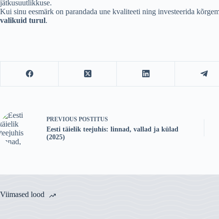
jätkusuutlikkuse.
Kui sinu eesmärk on parandada une kvaliteeti ning investeerida kõrgema 
valikuid turul
.
PREVIOUS
POSTITUS
Eesti täielik teejuhis: linnad, vallad ja külad
(2025)
Viimased lood