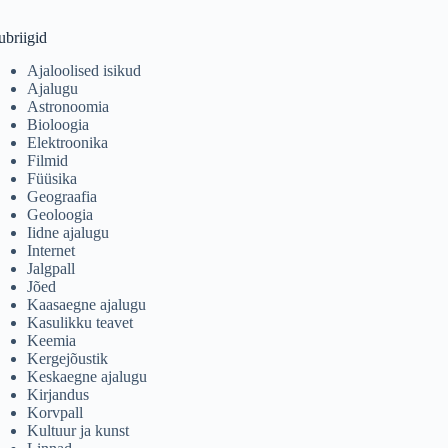
ubriigid
Ajaloolised isikud
Ajalugu
Astronoomia
Bioloogia
Elektroonika
Filmid
Füüsika
Geograafia
Geoloogia
Iidne ajalugu
Internet
Jalgpall
Jõed
Kaasaegne ajalugu
Kasulikku teavet
Keemia
Kergejõustik
Keskaegne ajalugu
Kirjandus
Korvpall
Kultuur ja kunst