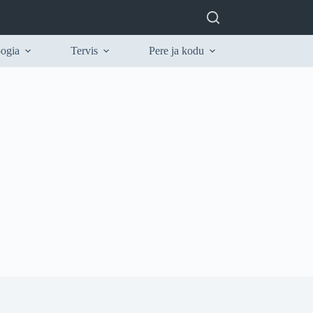
ogia
Tervis
Pere ja kodu
Kasulikku te