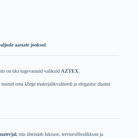
paljude aastate jooksul
.
estis on üks tugevamaid valikuid
AZTEX
.
tuntud oma kõrge materjalikvaliteedi ja elegantse disaini
materjal
, mis ühendab luksuse, tervisesõbralikkuse ja