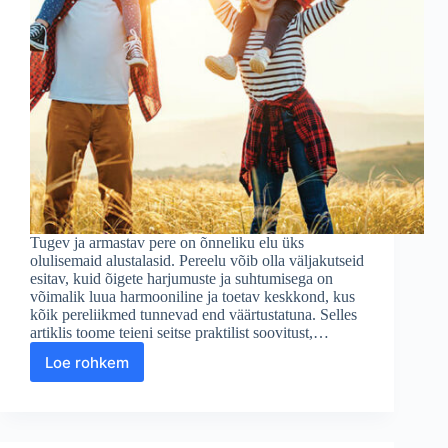
Tugev ja armastav pere on õnneliku elu üks
olulisemaid alustalasid. Pereelu võib olla väljakutseid
esitav, kuid õigete harjumuste ja suhtumisega on
võimalik luua harmooniline ja toetav keskkond, kus
kõik pereliikmed tunnevad end väärtustatuna. Selles
artiklis toome teieni seitse praktilist soovitust,…
Loe rohkem
Õnneliku
Pereelu
Jaoks
7
Soovitust