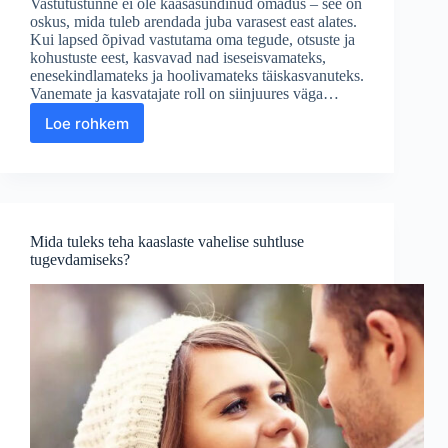
Vastutustunne ei ole kaasasündinud omadus – see on
oskus, mida tuleb arendada juba varasest east alates.
Kui lapsed õpivad vastutama oma tegude, otsuste ja
kohustuste eest, kasvavad nad iseseisvamateks,
enesekindlamateks ja hoolivamateks täiskasvanuteks.
Vanemate ja kasvatajate roll on siinjuures väga…
Loe rohkem
Kuidas
sisendada
lastesse
vastutustunnet?
Mida tuleks teha kaaslaste vahelise suhtluse
tugevdamiseks?