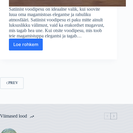
Satiinist voodipesu on ideaalne valik, kui soovite
luua oma magamistoas elegantse ja rahuliku
atmosfääri. Satiinist voodipesu ei paku mitte ainult
luksuslikku välimust, vaid ka erakordset mugavust,
mis tagab hea une. Kui otsite voodipesu, mis toob
teie magamistuppa elegantsi ja tagab…
Loe rohkem
Kvaliteetne
satiinist
voodipesu
–
Luksus
ja
mugavus
PREV
igasse
magamistuppa
Viimased lood