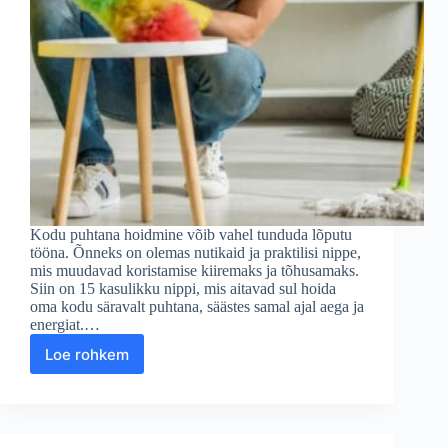
Kodu puhtana hoidmine võib vahel tunduda lõputu
tööna. Õnneks on olemas nutikaid ja praktilisi nippe,
mis muudavad koristamise kiiremaks ja tõhusamaks.
Siin on 15 kasulikku nippi, mis aitavad sul hoida
oma kodu säravalt puhtana, säästes samal ajal aega ja
energiat.…
Loe rohkem
15
Nippi,
Mis
Aitavad
Kodupuhastust