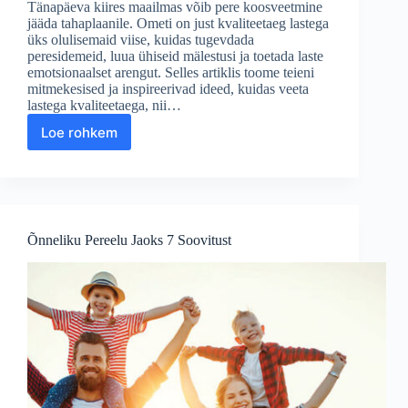
Tänapäeva kiires maailmas võib pere koosveetmine
jääda tahaplaanile. Ometi on just kvaliteetaeg lastega
üks olulisemaid viise, kuidas tugevdada
peresidemeid, luua ühiseid mälestusi ja toetada laste
emotsionaalset arengut. Selles artiklis toome teieni
mitmekesised ja inspireerivad ideed, kuidas veeta
lastega kvaliteetaega, nii…
Loe rohkem
Ideed
Lastega
Kvaliteetaja
Veetmiseks
Õnneliku Pereelu Jaoks 7 Soovitust