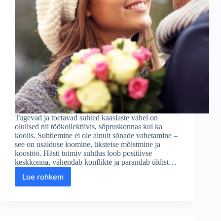
Tugevad ja toetavad suhted kaaslaste vahel on
olulised nii töökollektiivis, sõpruskonnas kui ka
koolis. Suhtlemine ei ole ainult sõnade vahetamine –
see on usalduse loomine, üksteise mõistmine ja
koostöö. Hästi toimiv suhtlus loob positiivse
keskkonna, vähendab konflikte ja parandab üldist…
Loe rohkem
Mida
tuleks
teha
kaaslaste
vahelise