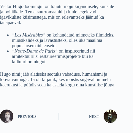
Victor Hugo loomingul on tohutu mõju kirjandusele, kunstile
ja poliitikale. Tema suurromaanid ja luule tegelevad
igavikuliste küsimustega, mis on relevantseks jäänud ka
tänapäeval.
“Les Misérables”
on kohandatud mitmeteks filmideks,
muusikalideks ja lavastusteks, olles üks maailma
populaarsemaid teoseid.
“Notre-Dame de Paris”
on inspireerinud nii
arhitektuurilisi restaureerimisprojekte kui ka
kultuuriloomingut.
Hugo nimi jääb alatiseks seotuks vabaduse, humanismi ja
loova vaimuga. Ta oli kirjanik, kes mõistis sügavalt inimelu
keerukust ja püüdis seda kajastada kogu oma kunstilise jõuga.
PREVIOUS
NEXT