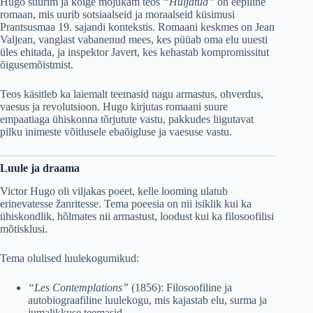
Hugo suurim ja kõige mõjukam teos
“Hüljatud”
on eepiline
romaan, mis uurib sotsiaalseid ja moraalseid küsimusi
Prantsusmaa 19. sajandi kontekstis. Romaani keskmes on Jean
Valjean, vanglast vabanenud mees, kes püüab oma elu uuesti
üles ehitada, ja inspektor Javert, kes kehastab kompromissitut
õigusemõistmist.
Teos käsitleb ka laiemalt teemasid nagu armastus, ohverdus,
vaesus ja revolutsioon. Hugo kirjutas romaani suure
empaatiaga ühiskonna tõrjutute vastu, pakkudes liigutavat
pilku inimeste võitlusele ebaõigluse ja vaesuse vastu.
Luule ja draama
Victor Hugo oli viljakas poeet, kelle looming ulatub
erinevatesse žanritesse. Tema poeesia on nii isiklik kui ka
ühiskondlik, hõlmates nii armastust, loodust kui ka filosoofilisi
mõtisklusi.
Tema olulised luulekogumikud:
“Les Contemplations”
(1856): Filosoofiline ja
autobiograafiline luulekogu, mis kajastab elu, surma ja
jumalikkuse teemasid.