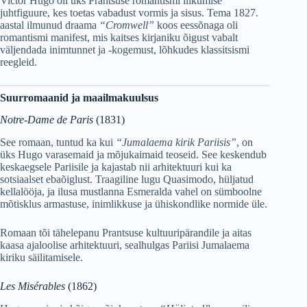
Victor Hugo oli üks Prantsuse romantismi liikumise
juhtfiguure, kes toetas vabadust vormis ja sisus. Tema 1827.
aastal ilmunud draama
“Cromwell”
koos eessõnaga oli
romantismi manifest, mis kaitses kirjaniku õigust vabalt
väljendada inimtunnet ja -kogemust, lõhkudes klassitsismi
reegleid.
Suurromaanid ja maailmakuulsus
Notre-Dame de Paris
(1831)
See romaan, tuntud ka kui
“Jumalaema kirik Pariisis”
, on
üks Hugo varasemaid ja mõjukaimaid teoseid. See keskendub
keskaegsele Pariisile ja kajastab nii arhitektuuri kui ka
sotsiaalset ebaõiglust. Traagiline lugu Quasimodo, hüljatud
kellalööja, ja ilusa mustlanna Esmeralda vahel on sümboolne
mõtisklus armastuse, inimlikkuse ja ühiskondlike normide üle.
Romaan tõi tähelepanu Prantsuse kultuuripärandile ja aitas
kaasa ajaloolise arhitektuuri, sealhulgas Pariisi Jumalaema
kiriku säilitamisele.
Les Misérables
(1862)