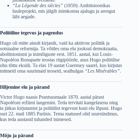
“La Légende des siècles”
(1859): Ambitsioonikas
luuleprojekt, mis jälgib inimkonna ajalugu ja arengut
läbi aegade.
Poliitiline tegevus ja pagendus
Hugo oli mitte ainult kirjanik, vaid ka aktiivne poliitik ja
sotsiaalne reformija. Ta võitles oma elu jooksul demokraatia,
abolitsionismi ja inimõiguste eest. 1851. aastal, kui Louis-
Napoléon Bonaparte teostas riigipöörde, asus Hugo poliitilise
ohu tõttu eksiili. Ta elas 19 aastat Guernsey saarel, kus kirjutas
mitmeid oma suurimaid teoseid, sealhulgas
“Les Misérables”
.
Hiljemine elu ja pärand
Victor Hugo naasis Prantsusmaale 1870. aastal pärast
Napoléoni režiimi langemist. Teda tervitati kangelasena ning
ta jätkas kirjutamist ja poliitilist tegevust kuni elu lõpuni. Hugo
suri 22. mail 1885 Pariisis. Tema matused olid suursündmus,
kus teda austasid tuhanded inimesed.
Mõju ja pärand