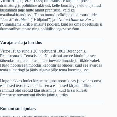
Victor Hugo (1802–1885) oli Prantsuse kirjanik, poeet,
dramaturg ja poliitiline aktivist, kelle looming ja elu on jätnud
kustumatu jälje mitte ainult prantsuse, vaid ka
maailmakirjandusse. Ta on tuntud eelkõige oma romaanide
“Les Misérables”
(“Hüljatud”) ja
“Notre-Dame de Paris”
(“Jumalaema kirik Pariisis”) poolest, kuid ka oma poeetiliste ja
dramaatiliste teoste ning poliitilise tegevuse tõttu.
Varajane elu ja haridus
Victor Hugo sündis 26. veebruaril 1802 Besançonis,
Prantsusmaal. Tema isa oli Napoléoni armee kindral ja see
tähendas, et pere liikus tihti erinevate linnade ja riikide vahel.
Hugo noorusaeg möödus kaootilistes oludes, kuid see avardas
tema silmaringi ja jättis sügava jälje tema loomingusse.
Hugo hakkas luulet kirjutama juba noorukieas ja avaldas oma
esimesed teosed varakult. Tema esimesed kirjanduslikud
sammud olid seotud klassitsismiga, kuid ta sai kiiresti
Prantsuse romantismi üheks juhtfiguuriks.
Romantismi lipulaev