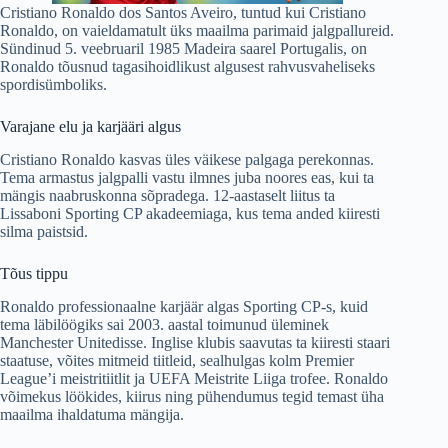
Cristiano Ronaldo dos Santos Aveiro, tuntud kui Cristiano
Ronaldo, on vaieldamatult üks maailma parimaid jalgpallureid.
Sündinud 5. veebruaril 1985 Madeira saarel Portugalis, on
Ronaldo tõusnud tagasihoidlikust algusest rahvusvaheliseks
spordisümboliks.
Varajane elu ja karjääri algus
Cristiano Ronaldo kasvas üles väikese palgaga perekonnas.
Tema armastus jalgpalli vastu ilmnes juba noores eas, kui ta
mängis naabruskonna sõpradega. 12-aastaselt liitus ta
Lissaboni Sporting CP akadeemiaga, kus tema anded kiiresti
silma paistsid.
Tõus tippu
Ronaldo professionaalne karjäär algas Sporting CP-s, kuid
tema läbilöögiks sai 2003. aastal toimunud üleminek
Manchester Unitedisse. Inglise klubis saavutas ta kiiresti staari
staatuse, võites mitmeid tiitleid, sealhulgas kolm Premier
League’i meistritiitlit ja UEFA Meistrite Liiga trofee. Ronaldo
võimekus löökides, kiirus ning pühendumus tegid temast üha
maailma ihaldatuma mängija.