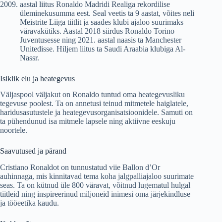
aastal liitus Ronaldo Madridi Realiga rekordilise
üleminekusumma eest. Seal veetis ta 9 aastat, võites neli
Meistrite Liiga tiitlit ja saades klubi ajaloo suurimaks
väravakütiks. Aastal 2018 siirdus Ronaldo Torino
Juventusesse ning 2021. aastal naasis ta Manchester
Unitedisse. Hiljem liitus ta Saudi Araabia klubiga Al-
Nassr.
Isiklik elu ja heategevus
Väljaspool väljakut on Ronaldo tuntud oma heategevusliku
tegevuse poolest. Ta on annetusi teinud mitmetele haiglatele,
haridusasutustele ja heategevusorganisatsioonidele. Samuti on
ta pühendunud isa mitmele lapsele ning aktiivne eeskuju
noortele.
Saavutused ja pärand
Cristiano Ronaldot on tunnustatud viie Ballon d’Or
auhinnaga, mis kinnitavad tema koha jalgpalliajaloo suurimate
seas. Ta on kütnud üle 800 väravat, võitnud lugematul hulgal
tiitleid ning inspireerinud miljoneid inimesi oma järjekindluse
ja tööeetika kaudu.