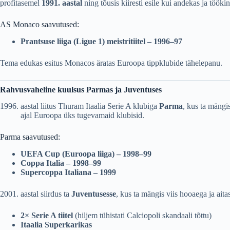
profitasemel
1991. aastal
ning tõusis kiiresti esile kui andekas ja töökin
AS Monaco saavutused:
Prantsuse liiga (Ligue 1) meistritiitel – 1996–97
Tema edukas esitus Monacos äratas Euroopa tippklubide tähelepanu.
Rahvusvaheline kuulsus Parmas ja Juventuses
aastal liitus Thuram Itaalia Serie A klubiga
Parma
, kus ta mängi
ajal Euroopa üks tugevamaid klubisid.
Parma saavutused:
UEFA Cup (Euroopa liiga) – 1998–99
Coppa Italia – 1998–99
Supercoppa Italiana – 1999
aastal siirdus ta
Juventusesse
, kus ta mängis viis hooaega ja aitas
2× Serie A tiitel
(hiljem tühistati Calciopoli skandaali tõttu)
Itaalia Superkarikas