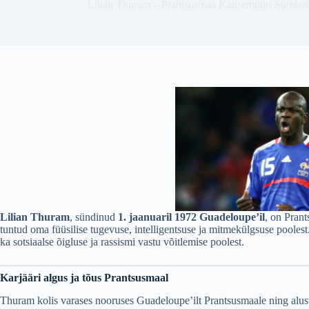
Lilian Thuram – Prantsusmaa Kaitsemüüri Sümbol 
Lilian Thuram
, sündinud
1. jaanuaril 1972 Guadeloupe’il
, on Prant
tuntud oma füüsilise tugevuse, intelligentsuse ja mitmekülgsuse poolest. 
ka sotsiaalse õigluse ja rassismi vastu võitlemise poolest.
Karjääri algus ja tõus Prantsusmaal
Thuram kolis varases nooruses Guadeloupe’ilt Prantsusmaale ning alus