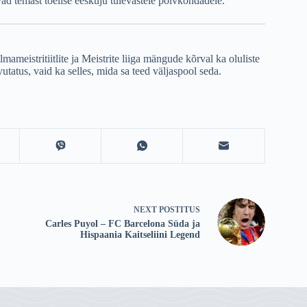
vad temast tõelise eeskuju tulevastele põlvkondadele.
mameistritiitlite ja Meistrite liiga mängude kõrval ka oluliste
vutatus, vaid ka selles, mida sa teed väljaspool seda.
NEXT
POSTITUS
Carles Puyol – FC Barcelona Süda ja
Hispaania Kaitseliini Legend