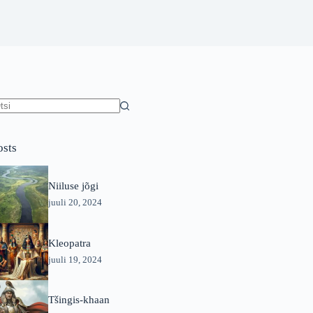
o
sults
osts
Niiluse jõgi
juuli 20, 2024
Kleopatra
juuli 19, 2024
Tšingis-khaan