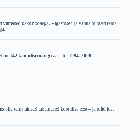
ri viimased kaks hooaega. Vigastused ja vanus piirasid tema
ga.
el on
142 koondisemängu
aastatel
1994–2008
.
mis olid tema ainsad tabamused koondise eest – ja tulid just