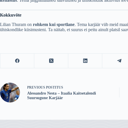
kehastus
. Tema jalgpallialased saavutused ja ühiskondlik aktiivsus tee
Kokkuvõte
Lilian Thuram on
rohkem kui sportlane
. Tema karjäär viib meid maail
ühiskondlike küsimusteni. Ta näitab, et suurus ei peitu ainult platsil saa
PREVIOUS
POSTITUS
Alessandro Nesta – Itaalia Kaitsetalendi
Suursugune Karjäär