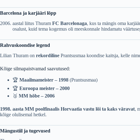
Barcelona ja karjääri lõpp
aastal liitus Thuram
FC Barcelonaga
, kus ta mängis oma karjää
osalust, kuid tema kogemus oli meeskonnale hindamatu väärtuse
Rahvuskoondise legend
Lilian Thuram on
rekordiline
Prantsusmaa koondise kaitsja, kelle nim
Kõige silmapaistvamad saavutused:
🏆
Maailmameister – 1998
(Prantsusmaa)
🏆
Euroopa meister – 2000
🥈
MM hõbe – 2006
1998. aasta MM poolfinaalis Horvaatia vastu lõi ta kaks väravat
, 
kõige olulisemal hetkel.
Mängustiil ja tugevused