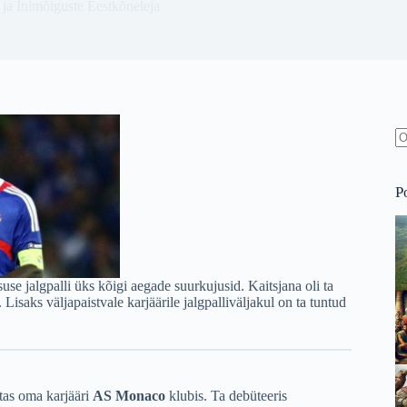
ja Inimõiguste Eestkõneleja
N
re
P
suse jalgpalli üks kõigi aegade suurkujusid. Kaitsjana oli ta
Lisaks väljapaistvale karjäärile jalgpalliväljakul on ta tuntud
tas oma karjääri
AS Monaco
klubis. Ta debüteeris