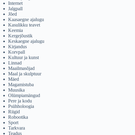
Internet
Jalgpall
Jõed
Kaasaegne ajalugu
Kasulikku teavet
Keemia
Kergejõustik
Keskaegne ajalugu
Kirjandus
Korvpall
Kultuur ja kunst
Linnad
Maailmasõjad
Maal ja skulptuur
Mäed
Magamistuba
Muusika
Olümpiamängud
Pere ja kodu
Psühholoogia
Riigid
Robootika
Sport
Tarkvara
Teadus