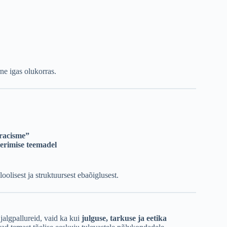
ne igas olukorras.
racisme”
eerimise teemadel
lisest ja struktuursest ebaõiglusest.
jalgpallureid, vaid ka kui
julguse, tarkuse ja eetika