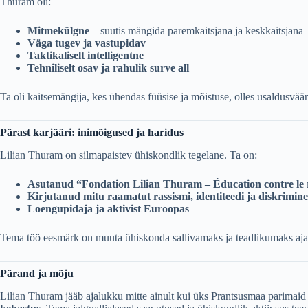
Thuram oli:
Mitmekülgne
– suutis mängida paremkaitsjana ja keskkaitsjana
Väga tugev ja vastupidav
Taktikaliselt intelligentne
Tehniliselt osav ja rahulik surve all
Ta oli kaitsemängija, kes ühendas füüsise ja mõistuse, olles usaldusväär
Pärast karjääri: inimõigused ja haridus
Lilian Thuram on silmapaistev ühiskondlik tegelane. Ta on:
Asutanud “Fondation Lilian Thuram – Éducation contre le 
Kirjutanud mitu raamatut rassismi, identiteedi ja diskrimin
Loengupidaja ja aktivist Euroopas
Tema töö eesmärk on muuta ühiskonda sallivamaks ja teadlikumaks ajaloo
Pärand ja mõju
Lilian Thuram jääb ajalukku mitte ainult kui üks Prantsusmaa parimaid 